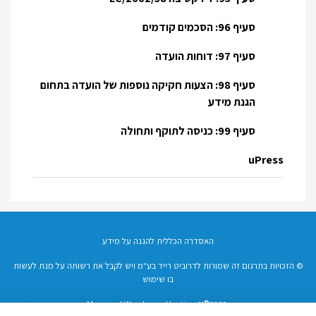
סעיף 96: הסכמים קודמים
סעיף 97: דוחות הועדה
סעיף 98: הצעות חקיקה נוספות של הועדה בתחום
הגנת מידע
סעיף 99: כניסה לתוקף ותחולה
uPress
האסדרה הכללית להגנה על מידע
© הזכויות בתרגום זה שמורות לדרוביט רייד בע"מ ויש לקבל את רשותה על מנת לעשות
בו שימוש
Managed Wordpress Hosting
uPress