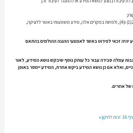
לת עיבודו בנוגע לנושא המידע או להתנגד לעיבוד זה;
רו;
(ח) קיום קבלת החלטות אוטומטית, לרבות יצירת פרופיל, הנזכרת בסעיף 22(1) ו(4), ולפחות במקרים אלה, מידע משמעותי באשר ללוגיקה,
דע יהיה זכאי לפירוט באשר לאמצעי ההגנה ההולמים בהתאם
ות עמלה סבירה עבור כל עותק נוסף שיבקש נושא המידע, לאור
ם, ואלא אם כן נושא המידע ביקש אחרת, המידע יימסר באופן
 זכות לתיקון
»