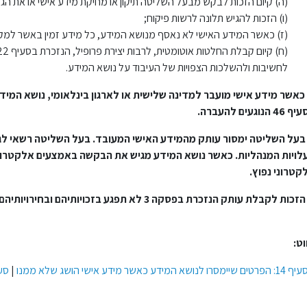
(ה) קיום הזכות לבקש מבעל השליטה תיקון או מחיקת מידע אישי או את הגב
(ו) הזכות להגיש תלונה לרשות פיקוח;
(ז) כאשר המידע האישי לא נאסף מנושא המידע, כל מידע זמין באשר למקו
לחשיבות ולהשלכות הצפויות של העיבוד על נושא המידע.
כאשר מידע אישי מועבר למדינה שלישית או לארגון בינלאומי, נושא המי
4 הנוגעים להעברה.
בעל השליטה ימסור עותק מהמידע האישי המעובד. בעל השליטה רשאי לגב
לויות המנהליות. כאשר נושא המידע מגיש את הבקשה באמצעים אלקטרוניי
קטרוני נפוץ.
הזכות לקבלת עותק הנזכרת בפסקה 3 לא תפגע בזכויותיהם ובחירויותיהם של אחרים.
וט:
 14: הפרטים שיימסרו לנושא המידע כאשר מידע אישי הושג שלא ממנו
|
סעיף 16: