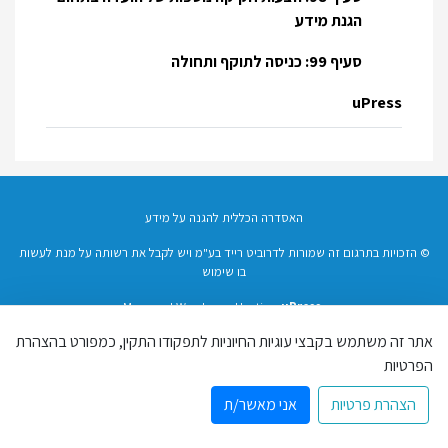
הגנת מידע
סעיף 99: כניסה לתוקף ותחולה
uPress
האסדרה הכללית להגנה על מידע
© הזכויות בתרגום זה שמורות לדרוביט רייד בע"מ ויש לקבל את רשותה על מנת לעשות
בו שימוש
Managed Wordpress Hosting
uPress
הצהרת פרטיות
אתר זה משתמש בקבצי עוגיות החיוניות לתפקודו התקין, כמפורט בהצהרת
הפרטיות
הצהרת פרטיות
אני מאשר/ת