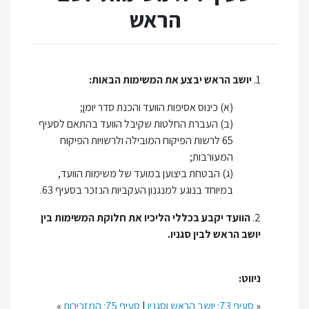
הראש
1.
יושב הראש יבצע את המשימות הבאות:
(א) כינוס אסיפות הוועד והכנת סדר יומן;
(ב) העברת החלטות שקיבל הוועד בהתאם לסעיף
65 לרשות הפיקוח המובילה ולרשויות הפיקוח
המעורבות;
(ג) הבטחת ביצוען במועד של משימות הוועד,
במיוחד בנוגע למנגנון העקביות הנזכר בסעיף 63.
2.
הוועד יקבע בכללי הליכיו את חלוקת המשימות בין
יושב הראש לבין סגניו.
ניווט:
«
סעיף 73: יושב הראש וסגניו
|
סעיף 75: המזכירות
»