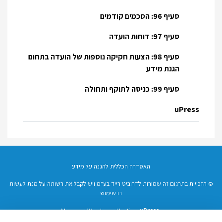
סעיף 96: הסכמים קודמים
סעיף 97: דוחות הועדה
סעיף 98: הצעות חקיקה נוספות של הועדה בתחום
הגנת מידע
סעיף 99: כניסה לתוקף ותחולה
uPress
האסדרה הכללית להגנה על מידע
© הזכויות בתרגום זה שמורות לדרוביט רייד בע"מ ויש לקבל את רשותה על מנת לעשות
בו שימוש
Managed Wordpress Hosting
uPress