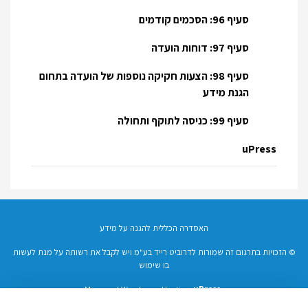
סעיף 96: הסכמים קודמים
סעיף 97: דוחות הועדה
סעיף 98: הצעות חקיקה נוספות של הועדה בתחום
הגנת מידע
סעיף 99: כניסה לתוקף ותחולה
uPress
האסדרה הכללית להגנה על מידע
© הזכויות בתרגום זה שמורות לדרוביט רייד בע"מ ויש לקבל את רשותה על מנת לעשות
בו שימוש
Managed Wordpress Hosting
uPress