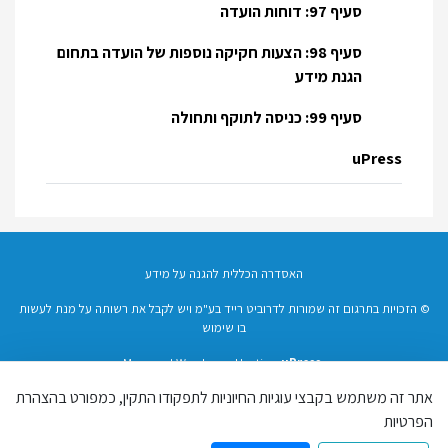
סעיף 97: דוחות הועדה
סעיף 98: הצעות חקיקה נוספות של הועדה בתחום
הגנת מידע
סעיף 99: כניסה לתוקף ותחולה
uPress
האסדרה הכללית להגנה על מידע
© הזכויות בתרגום זה שמורות לדרוביט רייד בע"מ ויש לקבל את רשותה על מנת לעשות
בו שימוש
Managed Wordpress Hosting
uPress
הצהרת פרטיות
אתר זה משתמש בקבצי עוגיות החיוניות לתפקודו התקין, כמפורט בהצהרת
הפרטיות